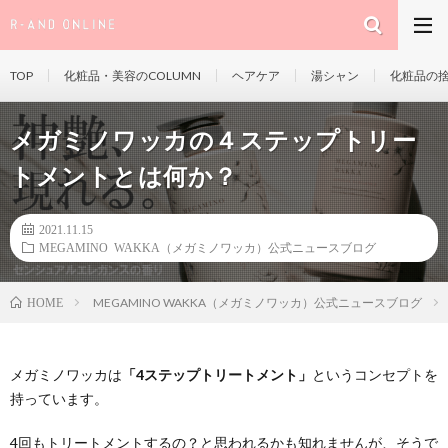
TOP
化粧品・美容のCOLUMN
ヘアケア
湯シャン
化粧品の
メガミノワッカの４ステップトリー
トメントとは何か？
2021.11.15
MEGAMINO WAKKA（メガミノワッカ）公式ニュースブログ
MEGAMINO WAKKA（メガミノワッカ）公式ニュースブログ
HOME
メガミノワッカは
「4ステップトリートメント」
というコンセプトを
持っています。
4回もトリートメントするの？と思われるかも知れませんが、そうで