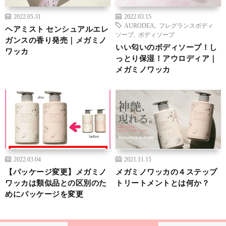
2022.05.31
2022.03.15
AURODEA
,
フレグランスボディ
ヘアミスト センシュアルエレ
ソープ
,
ボディソープ
ガンスの香り発売｜メガミノ
いい匂いのボディソープ！し
ワッカ
っとり保湿！アウロディア｜
メガミノワッカ
2022.03.04
2021.11.15
【パッケージ変更】メガミノ
メガミノワッカの４ステップ
ワッカは類似品との区別のた
トリートメントとは何か？
めにパッケージを変更