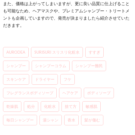
また、価格は上がってしまいますが、更に良い品質に仕上げること
も可能なため、ヘアマスクや、プレミアムシャンプー・トリートメ
ントも企画していますので、発売が決まりましたら紹介させていた
だきます。
AURODEA
SURISURI スリスリ化粧水
すすぎ
シャンプー
シャンプーコラム
シャンプー難民
スキンケア
ドライヤー
フケ
フレグランスボディソープ
ヘアケア
ボディソープ
乾燥肌
処分
化粧水
捨て方
敏感肌
毎日シャンプー
湯シャン
香水
髪が傷む