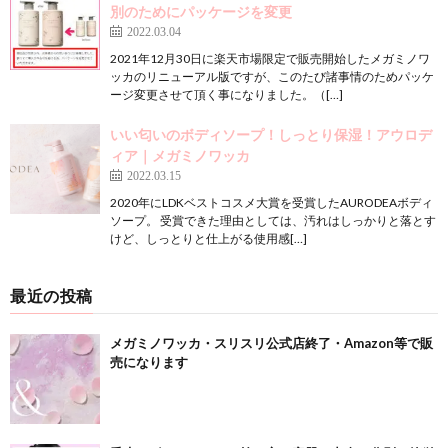
別のためにパッケージを変更
2022.03.04
2021年12月30日に楽天市場限定で販売開始したメガミノワ
ッカのリニューアル版ですが、このたび諸事情のためパッケ
ージ変更させて頂く事になりました。（[…]
いい匂いのボディソープ！しっとり保湿！アウロデ
ィア｜メガミノワッカ
2022.03.15
2020年にLDKベストコスメ大賞を受賞したAURODEAボディ
ソープ。 受賞できた理由としては、汚れはしっかりと落とす
けど、しっとりと仕上がる使用感[…]
最近の投稿
メガミノワッカ・スリスリ公式店終了・Amazon等で販
売になります