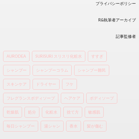
プライバシーポリシー
R&執筆者アーカイブ
記事監修者
AURODEA
SURISURI スリスリ化粧水
すすぎ
シャンプー
シャンプーコラム
シャンプー難民
スキンケア
ドライヤー
フケ
フレグランスボディソープ
ヘアケア
ボディソープ
乾燥肌
処分
化粧水
捨て方
敏感肌
毎日シャンプー
湯シャン
香水
髪が傷む