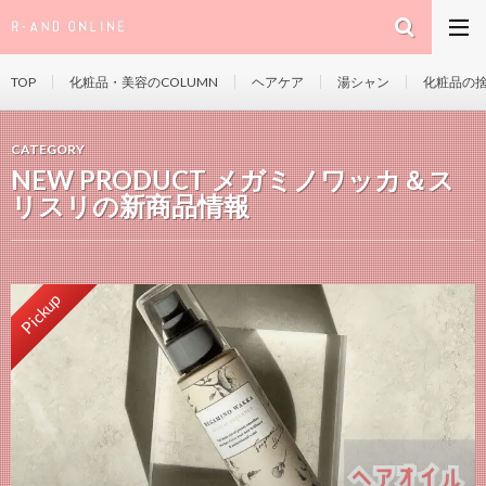
TOP
化粧品・美容のCOLUMN
ヘアケア
湯シャン
化粧品の
CATEGORY
NEW PRODUCT メガミノワッカ＆ス
リスリの新商品情報
Pickup