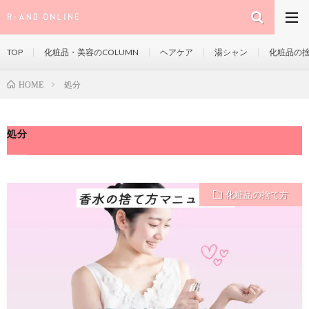
TOP
化粧品・美容のCOLUMN
ヘアケア
湯シャン
化粧品の
処分
HOME
処分
化粧品の捨て方