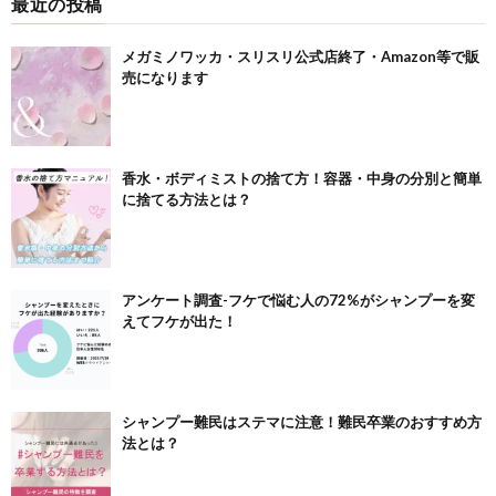
最近の投稿
メガミノワッカ・スリスリ公式店終了・Amazon等で販
売になります
香水・ボディミストの捨て方！容器・中身の分別と簡単
に捨てる方法とは？
アンケート調査-フケで悩む人の72%がシャンプーを変
えてフケが出た！
シャンプー難民はステマに注意！難民卒業のおすすめ方
法とは？