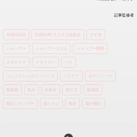
記事監修者
AURODEA
SURISURI スリスリ化粧水
すすぎ
シャンプー
シャンプーコラム
シャンプー難民
スキンケア
ドライヤー
フケ
フレグランスボディソープ
ヘアケア
ボディソープ
乾燥肌
処分
化粧水
捨て方
敏感肌
毎日シャンプー
湯シャン
香水
髪が傷む