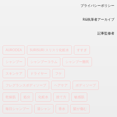
プライバシーポリシー
R&執筆者アーカイブ
記事監修者
AURODEA
SURISURI スリスリ化粧水
すすぎ
シャンプー
シャンプーコラム
シャンプー難民
スキンケア
ドライヤー
フケ
フレグランスボディソープ
ヘアケア
ボディソープ
乾燥肌
処分
化粧水
捨て方
敏感肌
毎日シャンプー
湯シャン
香水
髪が傷む