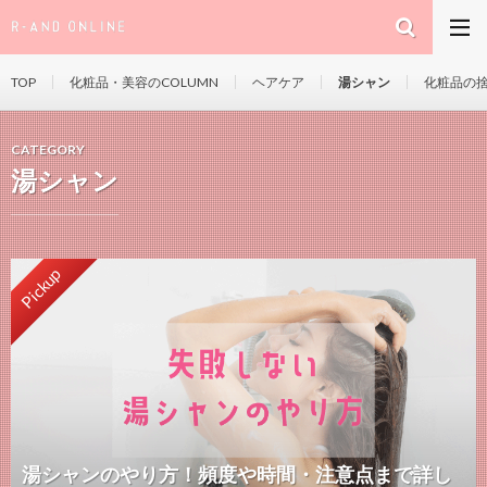
TOP
化粧品・美容のCOLUMN
ヘアケア
湯シャン
化粧品の
CATEGORY
湯シャン
Pickup
湯シャンのやり方！頻度や時間・注意点まで詳し